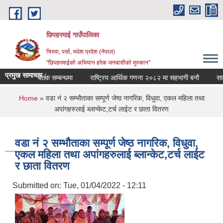
Skip to main content
छिपहरमाई गाउँपालिका
भिस्वा, पर्सा, मधेश प्रदेश (नेपाल)
"छिपहरमाईको अभियान हरेक जनबासीको मुस्कान"
प्रमुख सामाचार :
गाउँ सभा बैठक सम्बन्धमा
राष्ट्रिय आर्थिक गणना २०८२ मा सहभागी बनौ
सार्
You are here
Home
» वडा नं २ सम्भौताका सम्पूर्ण जेष्ठ नागरिक, विधुवा, एकल महिला तथा
अपांगहरुलाई ब्लान्केट,टर्च लाईट र छाता वितरण
वडा नं २ सम्भौताका सम्पूर्ण जेष्ठ नागरिक, विधुवा,
एकल महिला तथा अपांगहरुलाई ब्लान्केट,टर्च लाईट
र छाता वितरण
Submitted on:
Tue, 01/04/2022 - 12:11