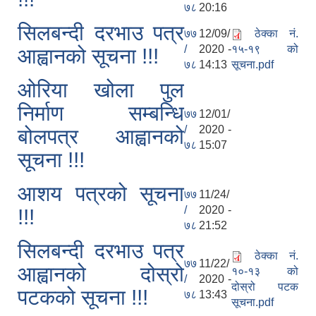
७८
20:16
सिलबन्दी दरभाउ पत्र
७७
12/09/
ठेक्का नं.
/
2020 -
१५-१९ को
आह्वानको सूचना !!!
७८
14:13
सूचना.pdf
ओरिया खोला पुल
निर्माण सम्बन्धि
७७
12/01/
/
2020 -
बोलपत्र आह्वानको
७८
15:07
सूचना !!!
आशय पत्रको सूचना
७७
11/24/
/
2020 -
!!!
७८
21:52
सिलबन्दी दरभाउ पत्र
ठेक्का नं.
७७
11/22/
आह्वानको दोस्रो
१०-१३ को
/
2020 -
दोस्रो पटक
पटकको सूचना !!!
७८
13:43
सूचना.pdf