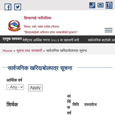
Skip to main content
छिपहरमाई गाउँपालिका
भिस्वा, पर्सा, मधेश प्रदेश (नेपाल)
"छिपहरमाईको अभियान हरेक जनबासीको मुस्कान"
प्रमुख सामाचार :
सम्बन्धमा
राष्ट्रिय आर्थिक गणना २०८२ मा सहभागी बनौ
सार्वजनिक बाटोको अवरो
You are here
Home
»
सूचना तथा जानकारी
» सार्वजनिक खरिद/बोलपत्र सूचना
सार्वजनिक खरिद/बोलपत्र सूचना
आर्थिक वर्ष
आ
र्थि
शिर्षक
मिति
दस्तावेज
क
वर्ष