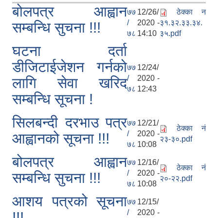
बोलपत्र आह्वान
७७
12/26/
ठेक्का न
/
2020 -
३१.३२.३३.३४.
सम्बन्धि सुचना !!!
७८
14:10
३५.pdf
घटना दर्ता
डीजिटाईजेशन गर्नको
७७
12/24/
/
2020 -
लागि सेवा खरिद
७८
12:43
सम्बन्धि सूचना !
सिलबन्दी दरभाउ पत्र
७७
12/21/
ठेक्का नं
/
2020 -
आह्वानको सूचना !!!
२३-३०.pdf
७८
10:08
बोलपत्र आह्वान
७७
12/16/
ठेक्का नं
/
2020 -
सम्बन्धि सुचना !!!
२०-२२.pdf
७८
10:08
आशय पत्रको सूचना
७७
12/15/
/
2020 -
!!!